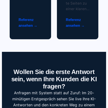
n
te Seiten zu
Einzelseiten
einer klaren
wurde ein
Struktur
wartbares
Referenz
gemacht.
Referenz
Komponente
Inhalte
ansehen
ansehen
n-System.
werden
Das Team
zentral
baut neue
gepflegt und
Landing
automatisch
Pages jetzt
dort
selbst in 20
ausgespielt,
bis 30
wo sie
Minuten, im
gebraucht
Wollen Sie die erste Antwort
einheitlichen
werden.
sein, wenn Ihre Kunden die KI
Corporate
fragen?
Design.
Anfragen mit System statt auf Zuruf: Im 20-
minütigen Erstgespräch sehen Sie live Ihre KI-
Antworten und den konkreten Weg zu einem